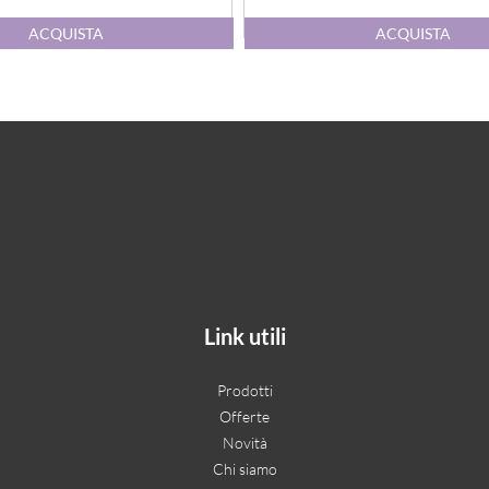
Quantità
Quantità
ACQUISTA
ACQUISTA
Link utili
Prodotti
Offerte
Novità
Chi siamo