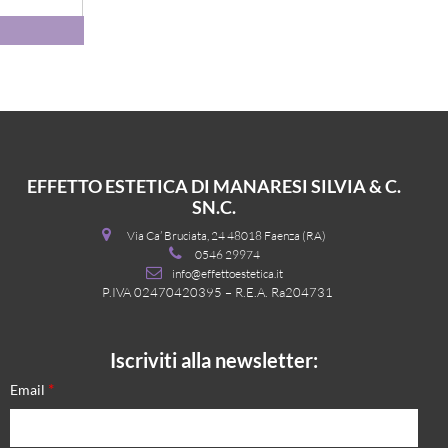
EFFETTO ESTETICA DI MANARESI SILVIA & C.
SN.C.
Via Ca’ Bruciata, 24 48018 Faenza (RA)
0546 29974
info@effettoestetica.it
P.IVA 02470420395 – R.E.A. Ra204731
Iscriviti alla newsletter:
*
Email