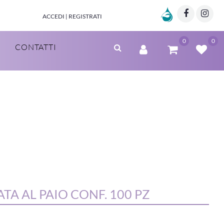
Marzia Clinic
Facebo
Twi
ACCEDI | REGISTRATI
0
0
CONTATTI
TA AL PAIO CONF. 100 PZ