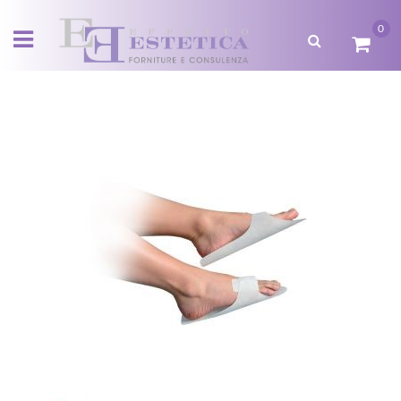
0
Open menu